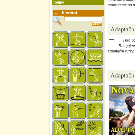
rodiny
realizujeme od b
hledání
I pro p
Reagujem
adaptační kurzy. 