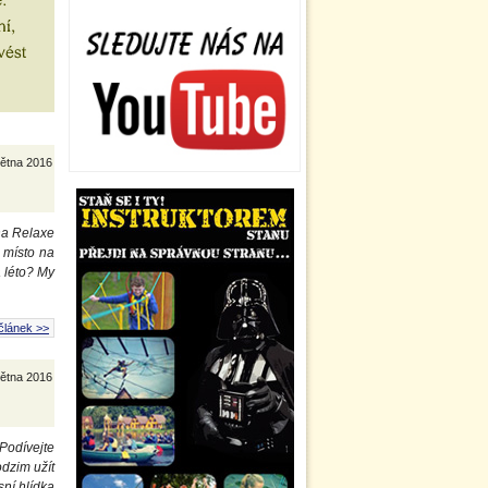
větna 2016
na Relaxe
 místo na
a léto? My
článek >>
větna 2016
 Podívejte
odzim užít
ní hlídka