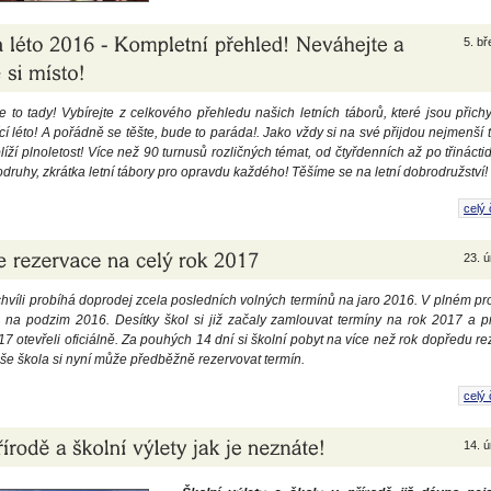
5. b
e to tady! Vybírejte z celkového přehledu našich letních táborů, které jsou přic
cí léto! A pořádně se těšte, bude to paráda!. Jako vždy si na své přijdou nejmenší t
blíží plnoletost! Více než 90 turnusů rozličných témat, od čtyřdenních až po třinácti
odruhy, zkrátka letní tábory pro opravdu každého! Těšíme se na letní dobrodružství!
celý 
23. 
chvíli probíhá doprodej zcela posledních volných termínů na jaro 2016. V plném p
 na podzim 2016. Desítky škol si již začaly zamlouvat termíny na rok 2017 a p
7 otevřeli oficiálně. Za pouhých 14 dní si školní pobyt na více než rok dopředu r
vaše škola si nyní může předběžně rezervovat termín.
celý 
14. 