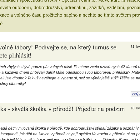
31. k
 těch zbylých zbývá pouze pár volných míst! Již máme zcela uzavřených 42 táborů 
 a každým dnem přibývají další! Máte odeslanou svou táborovou přihlášku? Máte
ali jste dlouho? Tak už neváhejte a vyberte si, než se výběr ještě zúží! Těšíte se n
chny táborníky!
celý 
10. k
adá dětmi milovaná školka v přírodě, kde dobrodružství střídají zážitky a poznání?
fotogalerii, jak děti na školce v přírodě chytají pytláka Vavrocha a přijeďte si na p
ružství! V Jeseníkách vás uvítáme na střediscích Relaxa a Orientka. Program Les