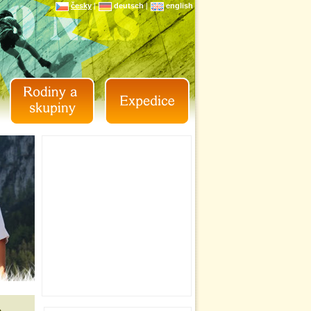
česky
|
deutsch
|
english