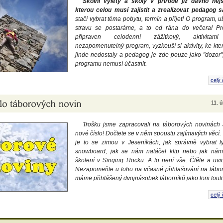
Školní výlety a školy v přírodě již dávno nej
kterou celou musí zajistit a zrealizovat pedagog 
stačí vybrat téma pobytu, termín a přijet! O program, u
stravu se postaráme, a to od rána do večera! Pr
připraven celodenní zážitkový, aktivitami
nezapomenutelný program, vyzkouší si aktivity, ke kte
jinde nedostaly a pedagog je zde pouze jako "dozor",
programu nemusí účastnit.
celý 
11. 
Trošku jsme zapracovali na táborových novinách 
nové číslo! Dočtete se v něm spoustu zajímavých věcí.
je to se zimou v Jeseníkách, jak správně vybrat 
snowboard, jak se nám natáčel klip nebo jak nám
školení v Singing Rocku. A to není vše. Čtěte a uvid
Nezapomeňte u toho na včasné přihlašování na tábory
máme přihlášený dvojnásobek táborníků jako loni tout
celý 