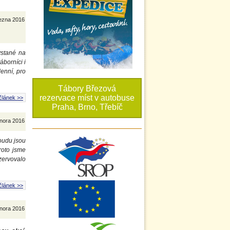
řezna 2016
hystané na
áborníci i
denní, pro
Tábory Březová
rezervace míst v autobuse
článek >>
Praha, Brno, Třebíč
února 2016
roudu jsou
roto jsme
ezervovalo
článek >>
února 2016