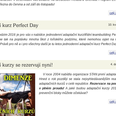
řezna do června a od září do listopadu!
celý 
10. k
odzim 2016 je pro vás v nabídce jednodenní adaptační kurz/třídní teambuilding Pe
e tak na poptávku mnoha škol z loňského podzimu, které nemohou vyjet na 
Právě pro ně a i pro všechny další je tu letos jednodenní adaptační kurz Perfect Da
celý 
4. 
V roce 2004 nabídla organizace STAN první adaptač
Hned o rok později se stala nejvyhledávanějším rea
adaptačních kurzů v celé republice.
Rezervace na pod
v plném proudu!
A jaké budou adaptační kurzy 201
prevenční bloky můžete očekávat?
celý 