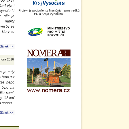
sou akcí,
sám!
Nyní
Projekt je podpořen z finančních prostředků
bytování i
EU a Kraje Vysočina.
o děti je
 nabitý
rým by se
 který se
článek >>
února 2016
a je tady
 Třeba jak
lyže nebo
 bylo na
íte sami.
. Již teď
o dobou.
článek >>