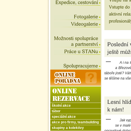
A i na
a Březové
táboře jisté? Váh
se těšíme na vše
školní akce
tábor
speciální akce
Jak vyp
akce pro firmy, teambuilding
se v malé 
skupiny a kolektivy
opravdové dobrod