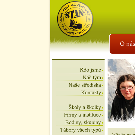
istan.cz
letní tábory 2026, školní
výlety, akce na víkend,
teambuilding