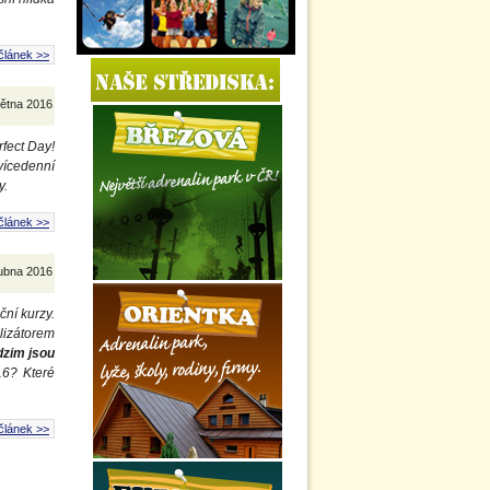
článek >>
větna 2016
rfect Day!
vícedenní
y.
článek >>
dubna 2016
ní kurzy.
lizátorem
zim jsou
6? Které
článek >>