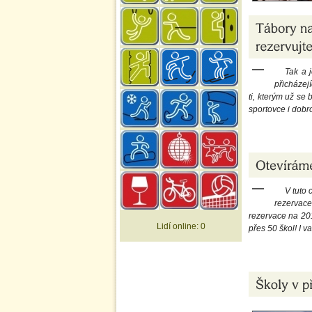
Tak a j
přicházejí
ti, kterým už se 
sportovce i dobr
V tuto 
rezervace
rezervace na 201
Lidí online:
0
přes 50 škol! I 