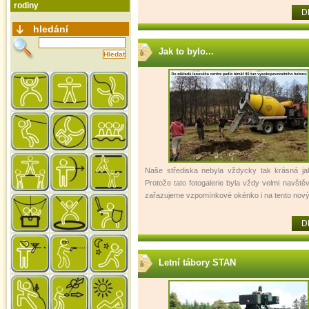
rodiny
D
hledání
Jak to bylo...
Naše střediska nebyla vždycky tak krásná ja
Protože tato fotogalerie byla vždy velmi navště
zařazujeme vzpomínkové okénko i na tento nov
D
Letní tábory STAN