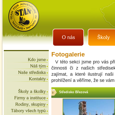
istan.cz
letní tábory 2026, školní
výlety, akce na víkend,
teambuilding
Fotogalerie
V této sekci jsme pro vás při
činnosti či z našich středise
zajímat, a které ilustrují naš
prohlížení a věříme, že se vám 
Středisko Březová