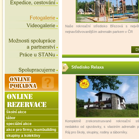
Naše rekreační středisko Březová s nejvě
nejnavštěvovanějším adrenalin parkem v ČR
D
Středisko Relaxa
školní akce
tábor
Kompletně zrekonstruované rekreační stř
speciální akce
nedaleko od sjezdovky, s vlastním adrenalin 
akce pro firmy, teambuilding
Ráj pro školy, skupiny, rodiny a táborníky.
skupiny a kolektivy