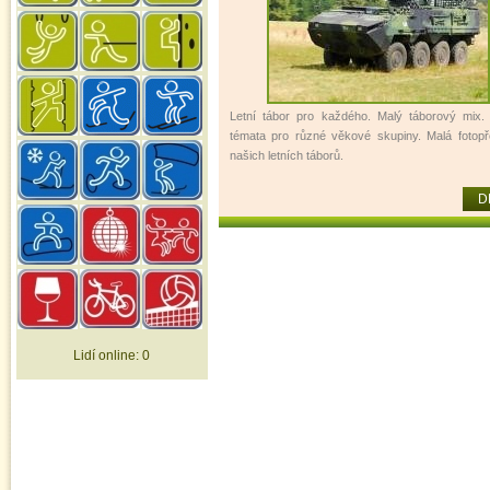
Letní tábor pro každého. Malý táborový mix
témata pro různé věkové skupiny. Malá fotopř
našich letních táborů.
D
Lidí online:
0