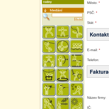
rodiny
hledání