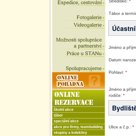
školní akce
tábor
speciální akce
akce pro firmy, teambuilding
skupiny a kolektivy