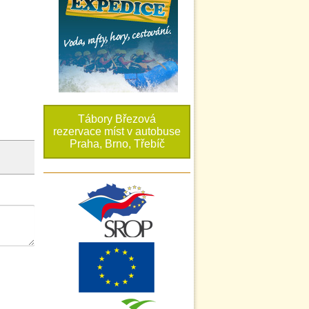
Tábory Březová
rezervace míst v autobuse
Praha, Brno, Třebíč