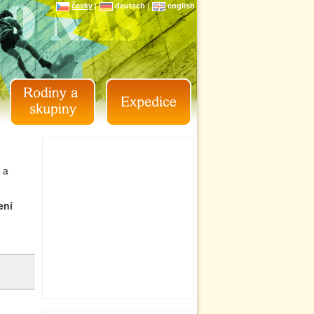
česky
|
deutsch
|
english