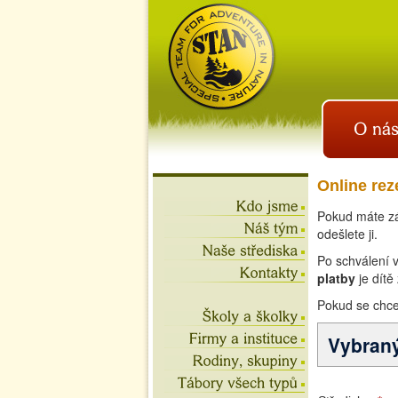
istan.cz
letní tábory 2026, školní
výlety, akce na víkend,
teambuilding
Online rez