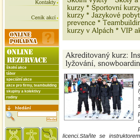
školní akce
tábor
speciální akce
akce pro firmy, teambuilding
skupiny a kolektivy
rodiny
hledání
licenci.Staňte se instruktor