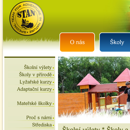
istan.cz
letní tábory 2026, školní
výlety, akce na víkend,
teambuilding