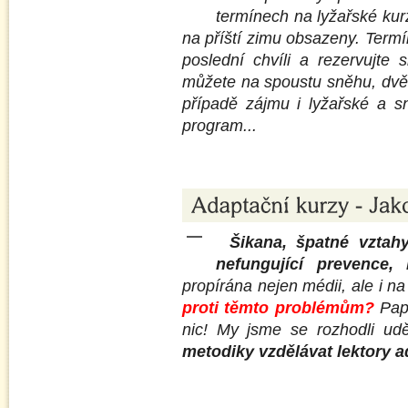
termínech na lyžařské kur
na příští zimu obsazeny. Term
poslední chvíli a rezervujte 
můžete na spoustu sněhu, dvě 
případě zájmu i lyžařské a s
program...
Šikana, špatné vztah
nefungující prevence, k
propírána nejen médii, ale i n
proti těmto problémům?
Papí
nic! My jsme se rozhodli ud
metodiky vzdělávat lektory a