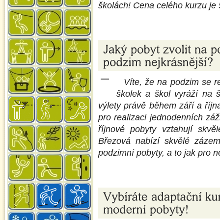
školách! Cena celého kurzu je
Víte, že na podzim se re
školek a škol vyráží na š
výlety právě během září a říj
pro realizaci jednodenních záž
říjnové pobyty vztahují skv
Březová nabízí skvělé zázem
podzimní pobyty, a to jak pro n