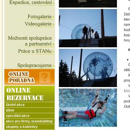
P
žád
kte
ramp
bud
kop
hro
K
O
obl
I
pro
V
U.I.
V
pod
školní akce
Out
tábor
speciální akce
akce pro firmy, teambuilding
skupiny a kolektivy