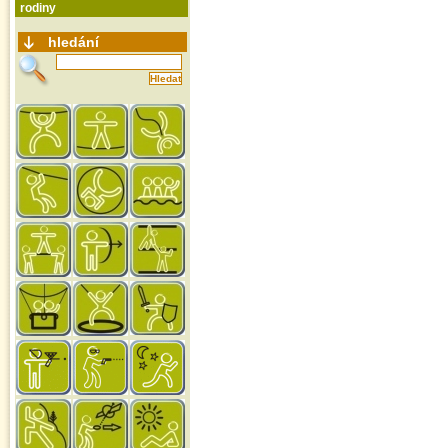
rodiny
hledání