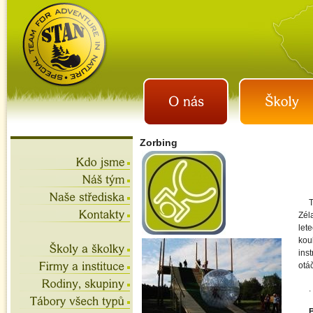
istan.cz
letní tábory 2026, školní
výlety, akce na víkend,
teambuilding
Zorbing
T
Zél
let
kou
inst
otáč
.