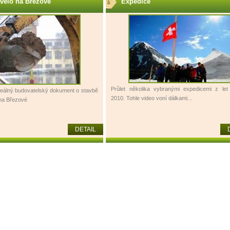
avělo na Březové
Expedice
Průlet několika vybranými expedicemi z le
eálný budovatelský dokument o stavbě
2010. Tohle video voní dálkami...
 na Březové
DETAIL