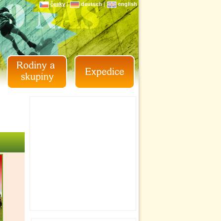
česky
|
deutsch
|
english