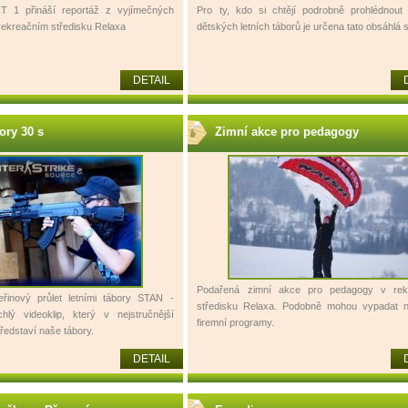
ČT 1 přináší reportáž z vyjímečných
Pro ty, kdo si chtějí podrobně prohlédnout
 rekreačním středisku Relaxa
dětských letních táborů je určena tato obsáhlá 
DETAIL
ory 30 s
Zimní akce pro pedagogy
Podařená zimní akce pro pedagogy v rek
teřinový průlet letními tábory STAN -
středisku Relaxa. Podobně mohou vypadat n
hlý videoklip, který v nejstručnější
firemní programy.
edstaví naše tábory.
DETAIL