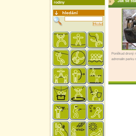
Jak se st
rodiny
hledání
Poněkud drsný r
adrenalin parku