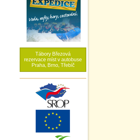
Tábory Březová
rezervace míst v autobuse
Praha, Brno, Třebíč