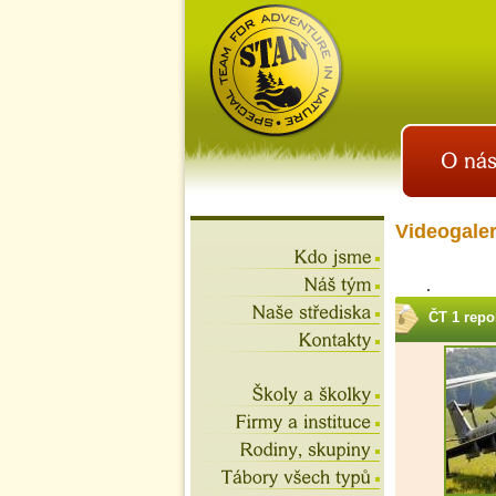
istan.cz
letní tábory 2026, školní
výlety, akce na víkend,
teambuilding
Videogaler
ČT 1 repo