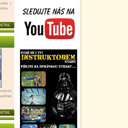
 videa z
složka
DETAIL
reačním
apříklad
DETAIL