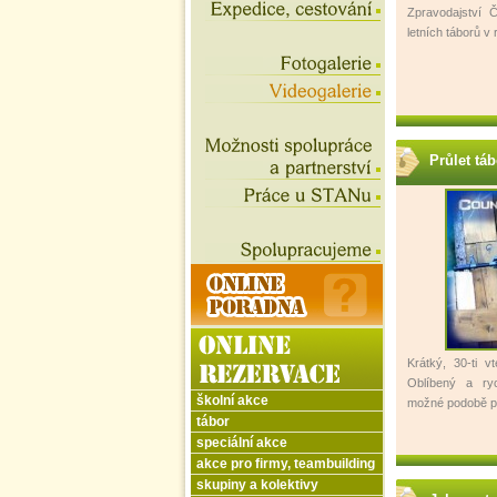
Zpravodajství 
letních táborů v
Průlet táb
Krátký, 30-ti v
Oblíbený a ryc
školní akce
možné podobě př
tábor
speciální akce
akce pro firmy, teambuilding
skupiny a kolektivy