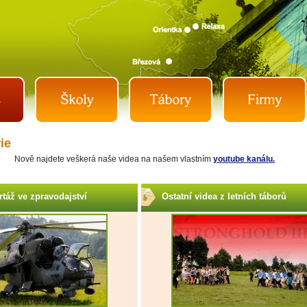
ie
Nově najdete veškerá
naše
videa na našem vlastním
youtube kanálu.
rtáž ve zpravodajství
Ostatní videa z letních táborů