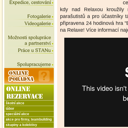
ce
kdy nad Relaxou kroužily 
parašutistů a pro účastníky
připravena 24 hodinová hra "B
na Relaxe! Více informací naj
školní akce
tábor
speciální akce
akce pro firmy, teambuilding
skupiny a kolektivy