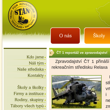
istan.cz
letní tábory 2026, školní
výlety, akce na víkend,
teambuilding
ČT 1 reportáž ve zpravodajství
Zpravodajství ČT 1 přináší
rekreačním středisku Relaxa
st
vr
i
n
zm