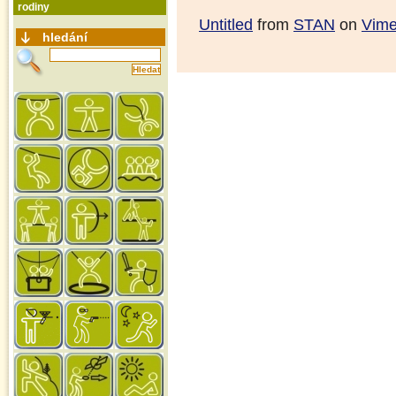
rodiny
Untitled
from
STAN
on
Vim
hledání