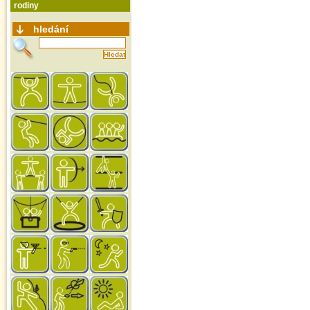
rodiny
hledání