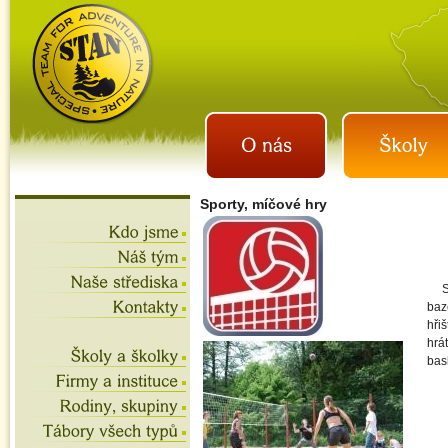
istan.cz
letní tábory 2026, školní
výlety, akce na víkend,
teambuilding
Sporty, míčové hry
baz
hřiš
hrá
bas
.
.