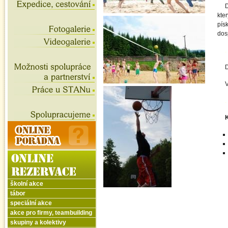
D
kter
pís
dos
.
D
V
.
K
školní akce
tábor
speciální akce
akce pro firmy, teambuilding
skupiny a kolektivy