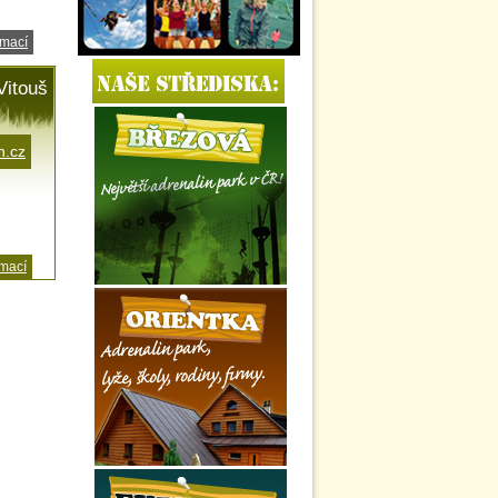
rmací
Vitouš
n.cz
rmací