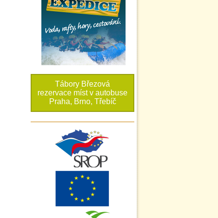
Tábory Březová
rezervace míst v autobuse
Praha, Brno, Třebíč