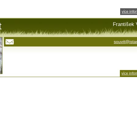
více info
t
František 
souvit@ista
více info