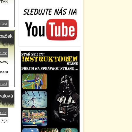
 STAN
rmací
Špaček
n.cz
ozvoj
pment
rmací
valová
n.cz
2 734