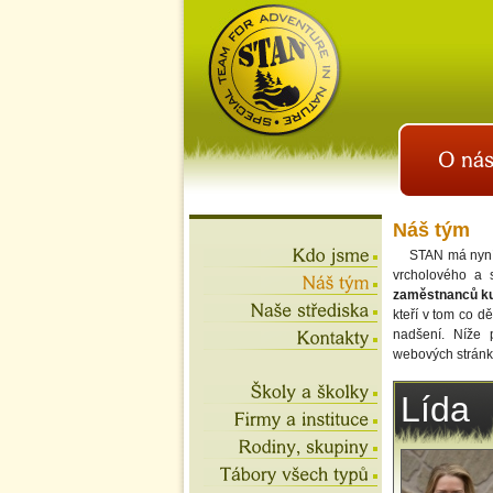
istan.cz
letní tábory 2026, školní
výlety, akce na víkend,
teambuilding
Náš tým
STAN má nyní
vrcholového a 
zaměstnanců ku
kteří v tom co d
nadšení. Níže 
webových stránká
Lída