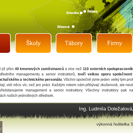
 již přes
40 kmenových zaměstnanců
a více než
110 externích spolupracovní
středního managementu a senior instruktorů,
tvoří velkou oporu společnost
chařského a technického personálu
. Všichni společně jsme jeden velký tým pro
ělají, vidí něco víc, než jen práci. Každým rokem nám přibývají zkušenosti, ale n
představujeme management a senior instruktory. Všechny instruktory pak n
ch našich jednotlivých středisek.
Ing. Ludmila Doležalov
výkonná ředitelka