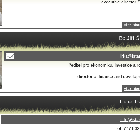
executive director
více info
Bc.Jiří 
jirka@ista
ředitel pro ekonomiku, investice a r
director of finance and develo
více info
a
Lucie Tr
info@ista
tel. 777 83