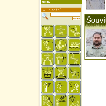
rodiny
hledání
Šouvi