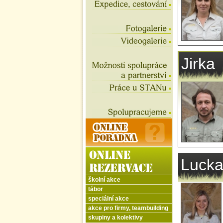
Jirka
Luck
školní akce
tábor
speciální akce
akce pro firmy, teambuilding
skupiny a kolektivy