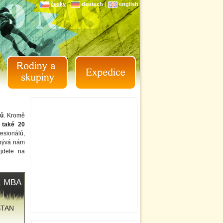
česky
|
deutsch
|
english
ků
. Kromě
i také 20
fesionálů,
eubývá nám
ajdete na
á, MBA
 STAN