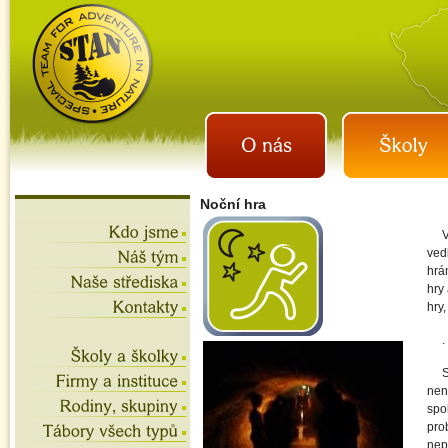
istan.cz
letní tábory 2026, školní
výlety, akce na víkend,
teambuilding
Noční hra
V
ved
hrá
hry
hry,
.
S
není
spol
pro
nep