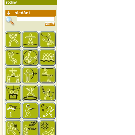
rodiny
hledání