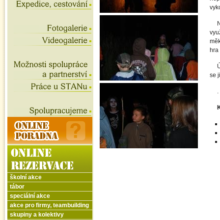
vyko
N
vyu
měk
hra
Ú
se j
.
K
školní akce
tábor
speciální akce
akce pro firmy, teambuilding
skupiny a kolektivy