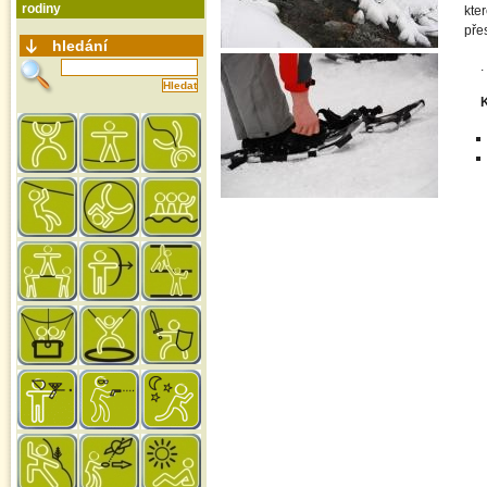
rodiny
kte
pře
hledání
.
K