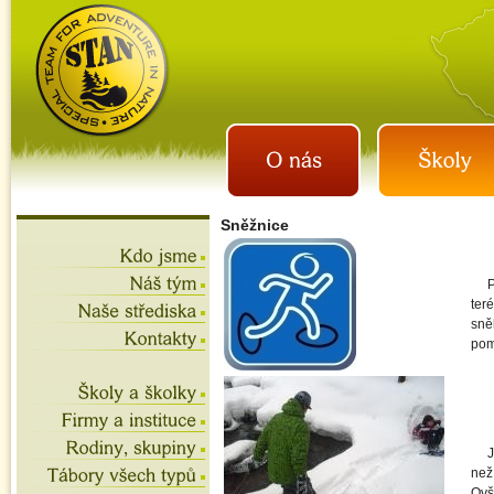
istan.cz
letní tábory 2026, školní
výlety, akce na víkend,
teambuilding
Sněžnice
P
ter
sně
pom
.
.
J
než
Ovš