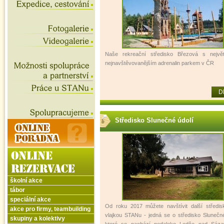
Naše rekreační středisko Březová s nejvě
nejnavštěvovanějším adrenalin parkem v ČR
D
Středisko Slunečné údolí
školní akce
tábor
speciální akce
Od roku 2017 můžete navštívit další středi
akce pro firmy, teambuilding
vlajkou STANu - jedná se o středisko Slunečné
skupiny a kolektivy