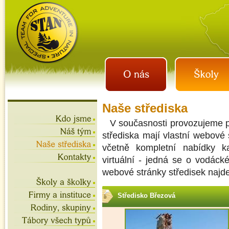
istan.cz
letní tábory 2026, školní
výlety, akce na víkend,
teambuilding
Naše střediska
V současnosti provozujeme p
střediska mají vlastní webové 
včetně kompletní nabídky ka
virtuální - jedná se o vodáck
webové stránky středisek najd
Středisko Březová