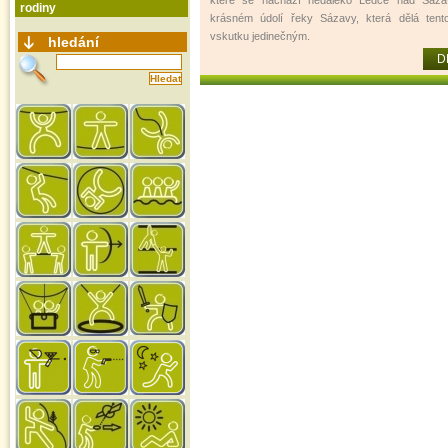
které se nachází nedaleko Ledče nad Sáza
rodiny
krásném údolí řeky Sázavy, která dělá tent
vskutku jedinečným.
hledání
D