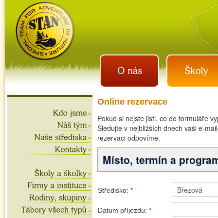
istan.cz
letní tábory 2026, školní
výlety, akce na víkend,
teambuilding
Online rezervace