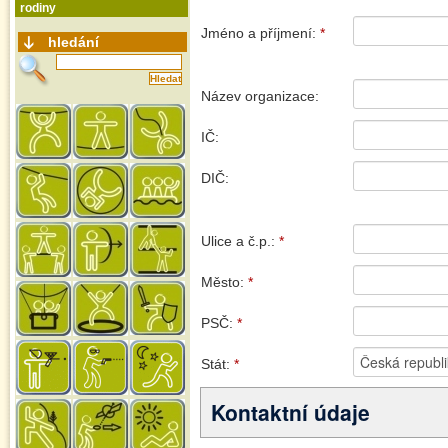
rodiny
hledání