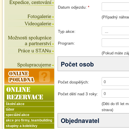
školní akce
tábor
speciální akce
akce pro firmy, teambuilding
skupiny a kolektivy