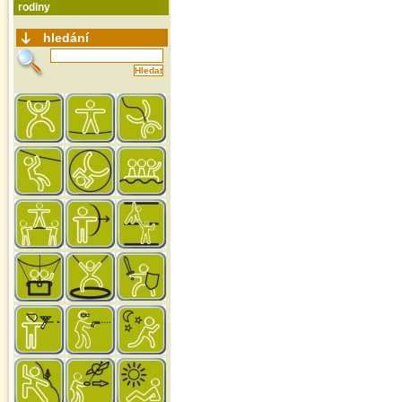
rodiny
hledání