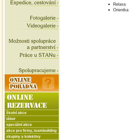
Relaxa
Orientka
školní akce
tábor
speciální akce
akce pro firmy, teambuilding
skupiny a kolektivy