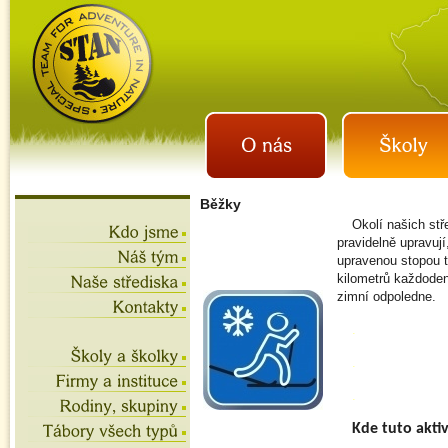
istan.cz
letní tábory 2026, školní
výlety, akce na víkend,
teambuilding
Běžky
Okolí našich stř
pravidelně upravuj
upravenou stopou tv
kilometrů každoden
zimní odpoledne.
.
.
.
Kde tuto aktiv