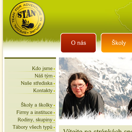
istan.cz
letní tábory 2026, školní
výlety, akce na víkend,
teambuilding