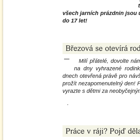
všech jarních prázdnin jso
do 17 let!
Milí přátelé, dovolte n
na dny vyhrazené rodin
dnech otevřená právě pro návšt
prožít nezapomenutelný den! Př
vyrazte s dětmi za neobyčejným
.