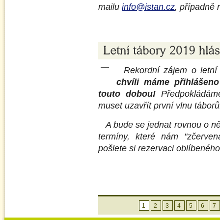
mailu
info@istan.cz
, případně 
Rekordní zájem o letn
chvíli máme přihlášen
touto dobou!
Předpokládáme
muset uzavřít první vlnu táborů
A bude se jednat rovnou o n
termíny, které nám "zčervena
pošlete si rezervaci oblíbeného
1
2
3
4
5
6
7