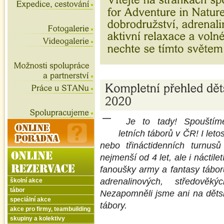
Je to tady! Spouštíme
letních táborů v ČR! I let
nebo třináctidenních turnusů
nejmenší od 4 let, ale i náctil
fanoušky army a fantasy táborů,
adrenalinových, středověk
školní akce
tábor
Nezapomněli jsme ani na děts
speciální akce
tábory.
akce pro firmy, teambuilding
skupiny a kolektivy