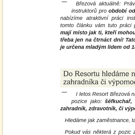
Březová aktuálně: Práv
instruktorů pro
období od
nabízíme atraktivní práci ins
tomto článku vám tuto práci
mají místo jak ti, kteří moho
třeba jen na čtrnáct dní!
Tat
je určena mladým lidem od 18-
I letos Resort Březová n
pozice jako:
šéfkuchař,
zahradník, zdravotník, či vý
Hledáme jak zaměstnance, ta
Pokud vás některá z pozic z