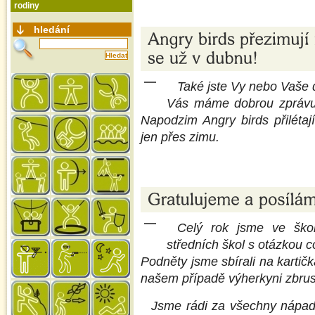
rodiny
hledání
Také jste Vy nebo Vaše d
Vás máme dobrou zprávu. 
Napodzim Angry birds přiléta
jen přes zimu.
Celý rok jsme ve škol
středních škol s otázkou co
Podněty jsme sbírali na kartič
našem případě výherkyni zbrus
Jsme rádi za všechny nápad