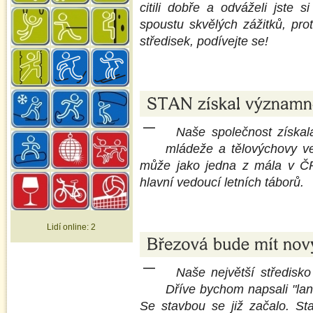
citili dobře a odváželi jste 
spoustu skvělých zážitků, pr
středisek, podívejte se!
Naše společnost získal
mládeže a tělovýchovy v
může jako jedna z mála v ČR š
hlavní vedoucí letních táborů.
Lidí online:
2
Naše největší středisk
Dříve bychom napsali "lan
Se stavbou se již začalo. St