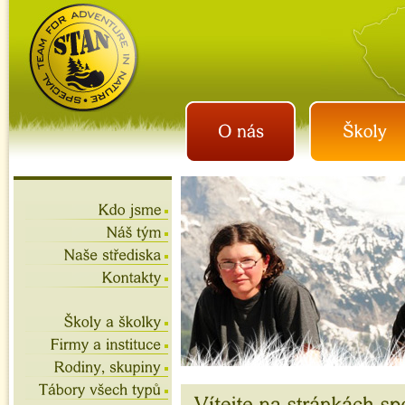
istan.cz
letní tábory 2026, školní
výlety, akce na víkend,
teambuilding