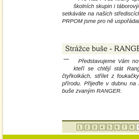
školních skupin i táborov
setkáváte na našich střediscíc
PRPOM jsme pro ně uspořádali 
Představujeme Vám nov
kteří se chtějí stát Ra
čtyřkolkách, střílet z foukač
přírodu. Přijeďte v dubnu n
buše zvaným RANGER.
1
2
3
4
5
6
7
8