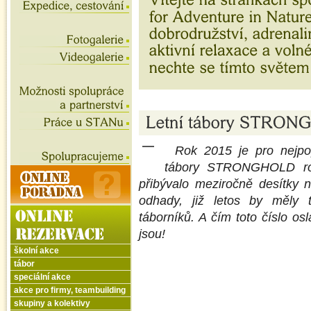
Rok 2015 je pro nejpop
tábory STRONGHOLD rok
přibývalo meziročně desítky 
odhady, již letos by měly 
táborníků. A čím toto číslo osl
jsou!
školní akce
.
tábor
speciální akce
.
akce pro firmy, teambuilding
skupiny a kolektivy