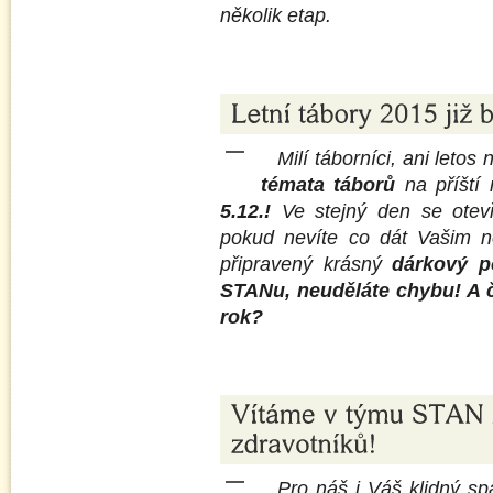
několik etap.
Milí táborníci, ani letos
témata táborů
na příští
5.12.!
Ve stejný den se otevře
pokud nevíte co dát Vašim 
připravený krásný
dárkový p
STANu, neuděláte chybu! A 
rok?
Pro náš i Váš klidný spá