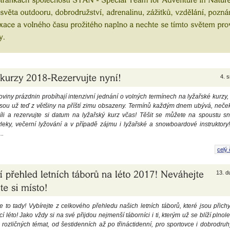
4. 
viny prázdnin probíhají intenzivní jednání o volných termínech na lyžařské kurzy
jsou už teď z většiny na příští zimu obsazeny. Termínů každým dnem ubývá, neček
íli a rezervujte si datum na lyžařský kurz včas! Těšit se můžete na spoustu s
vleky, večerní lyžování a v případě zájmu i lyžařské a snowboardové instruktory
..
celý 
13. d
e to tady! Vybírejte z celkového přehledu našich letních táborů, které jsou přic
cí léto! Jako vždy si na své přijdou nejmenší táborníci i ti, kterým už se blíží plnole
rozličných témat, od šestidenních až po třináctidenní, pro sportovce i dobrodruhy