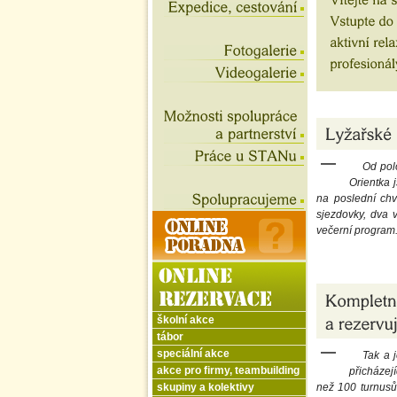
Od polo
Orientka 
na poslední chv
sjezdovky, dva 
večerní program.
školní akce
tábor
speciální akce
Tak a j
akce pro firmy, teambuilding
přicházejí
skupiny a kolektivy
než 100 turnusů 