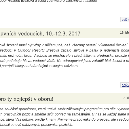
door Resortu Březová a zcela zdarma pro všechny přihlášené!
celý 
16. b
ké školení musí být vždy v něčem jiné, než všechny ostatní. Víkendové školení 
 vedoucí v Outdoor Resortu Březová začalo stylově v pátek o jedenácté hodi
inak, než noční hrou. V sobotu se přecházelo z přednášky na přednášku, protože j
teré potřebuje hlavní vedoucí vědět. Na odreagování jsme zařadili blok focení a n
li potrápili hlavy nad náročnými testovými otázkami.
celý 
3. 
se součástí společnosti, která udává směr zážitkovým programům pro děti. Vyberte
h pracovních pozic a změňte svůj pohled na zaměstnání. U nás se každý stane tvá
e, která Vás nebaví, přijďte k nám. Přijmeme pracovníky do provozu, ale i vedouc
obnosti o nově nabízených pracovních pozicích.