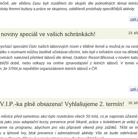
lečně, ale většinu času byli rozděleni do skupín dle jednotlivých témat letníc
loky firemní kultury a práce se skupinou, odděleně probíhaly specifičtější aktivity.
celý 
23. b
 vychází speciální číslo našich táborových novin v tištěné formě a možná je na cest
lku s novinami můžou bedlivě očekávat všichni, kdo byli v loňském roce na dětsk
vinách nalezneš přehled táborů dle témat, Outdoor Resort Březová v novém kabát
bližší době, nebo odkazy na online zpravodajství z letních táborů. V tomto 
m, že STAN je největším organizátorem letních táborů v ČR.
celý 
20. b
a měsíce před samotnou akci bylo rozebráno všech 50 míst, co je naprosto úžasné. 
ta jako jsou adaptační kurzy, prevence proti šikaně, práce s kolektivem je velký 
jeme na programu, abychom pro vás připravili víkend plný zážitků. Těšit se 
 a týmové hry, blok prevence i adrenalinové aktivity. Vše se bude odehrávat