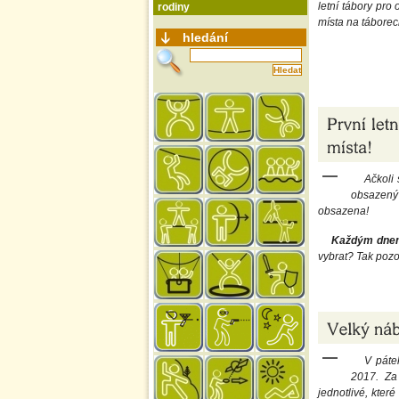
letní tábory pro
rodiny
místa na táborech
hledání
Ačkoli 
obsazený 
obsazena!
Každým dnem 
vybrat? Tak pozo
V páte
2017. Za 
jednotlivé, kter