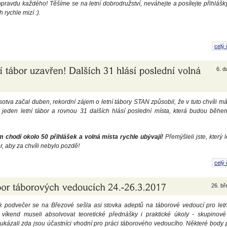
 opravdu každého! Těšíme se na letní dobrodružství, neváhejte a posílejte přihlášk
 rychle mizí :).
celý 
6. 
sotva začal duben, rekordní zájem o letní tábory STAN způsobil, že v tuto chvíli 
jeden letní tábor a rovnou 31 dalších hlásí poslední místa, která budou běhe
chodí okolo 50 přihlášek a volná místa rychle ubývají!
Přemýšleli jste, který l
r, aby za chvíli nebylo pozdě!
celý 
26. b
k podvečer se na Březové sešla asi stovka adeptů na táborové vedoucí pro let
víkend museli absolvovat teoretické přednášky i praktické úkoly - skupinové
é ukázali zda jsou účastníci vhodní pro práci táborového vedoucího. Některé body