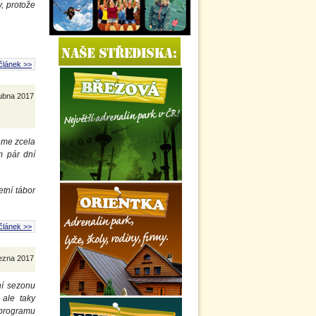
y, protože
článek >>
dubna 2017
máme zcela
m pár dní
etní tábor
článek >>
řezna 2017
ní sezonu
 ale taky
 programu