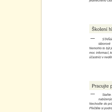
jedinečného Out
STAŇác
táborové
Nemohlo to být j
moc informací, k
účastníci v nedě
Staňte 
nabízenýc
Nechoďte do prác
Přečtěte si podr