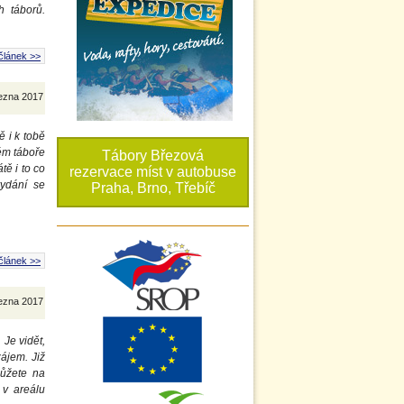
h táborů.
článek >>
řezna 2017
ě i k tobě
ém táboře
Tábory Březová
ě i to co
rezervace míst v autobuse
vydání se
Praha, Brno, Třebíč
článek >>
řezna 2017
Je vidět,
zájem. Již
můžete na
 v areálu