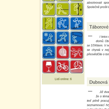
absolvovali spo
Společně prošli b
I letos
domů. Obá
se STANem. V no
se chystá v nej
přesvědčíte o to
Lidí online:
6
Již dv
že o téma
teď pilně pracu
seznamovací hry