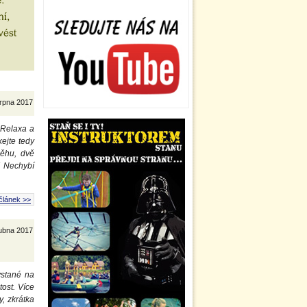
srpna 2017
, Relaxa a
ejte tedy
něhu, dvě
! Nechybí
článek >>
ubna 2017
hystané na
tost. Více
, zkrátka