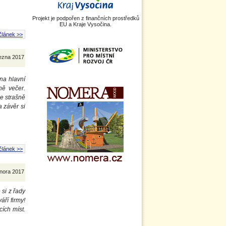
Projekt je podpořen z finančních prostředků
EU a Kraje Vysočina.
článek >>
řezna 2017
na hlavní
ně večer.
e strašně
a závěr si
článek >>
února 2017
 si z řady
ří firmy!
ích míst.