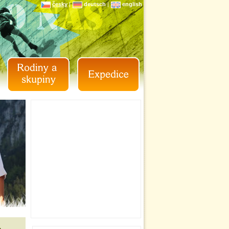
česky
|
deutsch
|
english