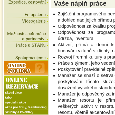
Vaše náplň práce
Zajištění programového pers
a dohled nad jejich přímou p
Odpovědnost za kvalitu pro
Odpovědnost za programov
údržba, inventura
Aktivní, přímá a denní ko
budování vztahů s klienty, 
Rozvoj firemní kultury a pra
Práce s týmem, jeho vedení,
Poskytování pravidelné zp
Manažer se snaží o setrval
poskytování těchto služ
dosažení vysokého standard
školní akce
Manažer je odpovědný za in
tábor
Manažer resortu je přím
speciální akce
veškerých aktivit v resor
akce pro firmy, teambuilding
resortu, včetně akcentování
skupiny a kolektivy