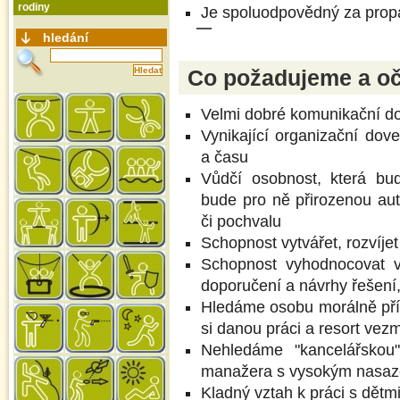
rodiny
Je spoluodpovědný za propa
hledání
Co požadujeme a o
Velmi dobré komunikační d
Vynikající organizační dove
a času
Vůdčí osobnost, která bu
bude pro ně přirozenou auto
či pochvalu
Schopnost vytvářet, rozvíje
Schopnost vyhodnocovat v
doporučení a návrhy řešení
Hledáme osobu morálně pří
si danou práci a resort vez
Nehledáme "kancelářskou
manažera s vysokým nasa
Kladný vztah k práci s dětm