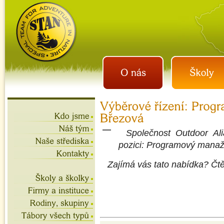
istan.cz
letní tábory 2026, školní
výlety, akce na víkend,
teambuilding
Společnost Outdoor Ali
pozici: Programový manaž
Zajímá vás tato nabídka? Čtě
.
.