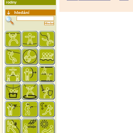
rodiny
hledání