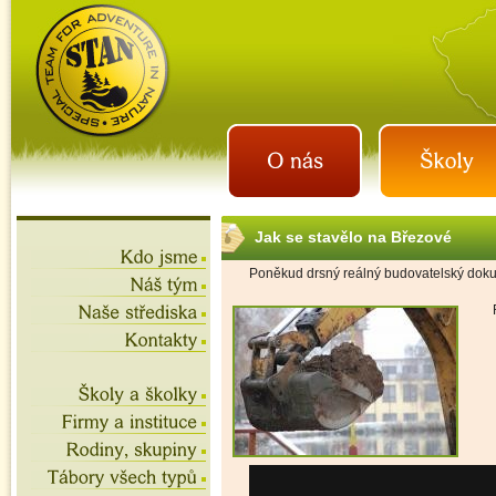
istan.cz
letní tábory 2026, školní
výlety, akce na víkend,
teambuilding
Jak se stavělo na Březové
Poněkud drsný reálný budovatelský doku