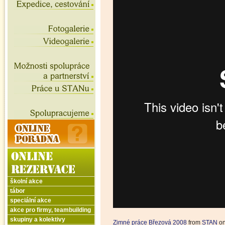
školní akce
tábor
speciální akce
akce pro firmy, teambuilding
skupiny a kolektivy
Zimné práce Březová 2008
from
STAN
o